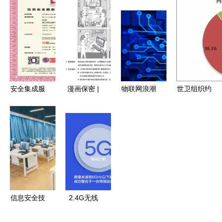
线 网络信
下载指南
息安全看家
计算 网络
息安全与软
矢量手绘
庭设备的防
与信息安全
件开发的双
PSD与软件
护
软件开发的
重使命
开发洞察
新蓝海
安全集成服
漫画保密 |
物联网浪潮
世卫组织约
务资质认证
信息安全意
即将来袭，
450个邮箱
证书办理指
识漫谈(六)
创业者们你
信息被泄露
南 网络与
网络与信息
需要知道这
2019年全
信息安全软
安全软件开
些关于网络
球十大电子
件开发
发中的隐形
与信息安全
邮件安全事
防线
软件开发的
件与2020
要点
年网络安全
信息安全技
2.4G无线
发展前景分
术应用专业
技术治理