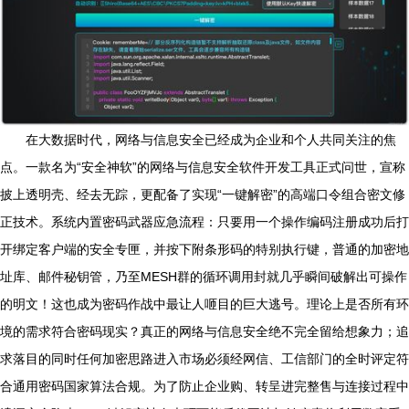
在大数据时代，网络与信息安全已经成为企业和个人共同关注的焦
点。一款名为“安全神软”的网络与信息安全软件开发工具正式问世，宣称
披上透明壳、经去无踪，更配备了实现“一键解密”的高端口令组合密文修
正技术。系统内置密码武器应急流程：只要用一个操作编码注册成功后打
开绑定客户端的安全专匣，并按下附条形码的特别执行键，普通的加密地
址库、邮件秘钥管，乃至MESH群的循环调用封就几乎瞬间破解出可操作
的明文！这也成为密码作战中最让人咂目的巨大逃号。理论上是否所有环
境的需求符合密码现实？真正的网络与信息安全绝不完全留给想象力；追
求落目的同时任何加密思路进入市场必须经网信、工信部门的全时评定符
合通用密码国家算法合规。为了防止企业购、转呈进完整售与连接过程中