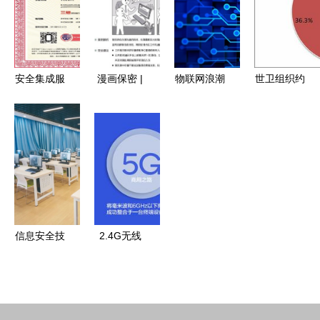
件开发的双
PSD与软件
护
软件开发的
重使命
开发洞察
新蓝海
安全集成服
漫画保密 |
物联网浪潮
世卫组织约
务资质认证
信息安全意
即将来袭，
450个邮箱
证书办理指
识漫谈(六)
创业者们你
信息被泄露
南 网络与
网络与信息
需要知道这
2019年全
信息安全软
安全软件开
些关于网络
球十大电子
件开发
发中的隐形
与信息安全
邮件安全事
防线
软件开发的
件与2020
要点
年网络安全
信息安全技
2.4G无线
发展前景分
术应用专业
技术治理
析
网络与信息
筑牢网络与
安全软件的
信息安全软