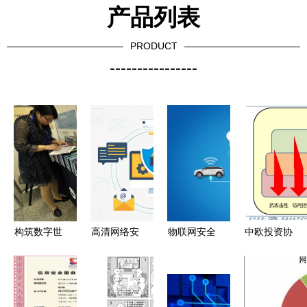
产品列表
PRODUCT
----------------
构筑数字世
高清网络安
物联网安全
中欧投资协
界的钢铁防
全素材免费
从网络与信
定助力隐私
线 网络信
下载指南
息安全看家
计算 网络
息安全与软
矢量手绘
庭设备的防
与信息安全